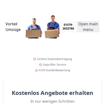
Umzugsspecial!
• Jetzt kostenlos anfragen und 23% Rabatt auf Ihr
Angebot erhalten! Nur für kurze Zeit!
→
Vorteil
Open main
01579-
2632786
Umzüge
menu
Sichere Datenübertragung
Geprüfter Service
4.9/5 Kundenbewertung
Kostenlos Angebote erhalten
In nur wenigen Schritten