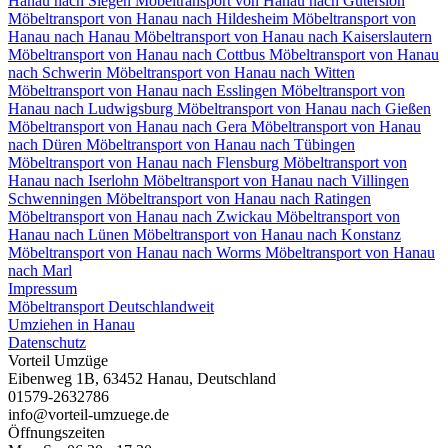
Hanau nach Siegen
Möbeltransport von Hanau nach Gütersloh
Möbeltransport von Hanau nach Hildesheim
Möbeltransport von
Hanau nach Hanau
Möbeltransport von Hanau nach Kaiserslautern
Möbeltransport von Hanau nach Cottbus
Möbeltransport von Hanau
nach Schwerin
Möbeltransport von Hanau nach Witten
Möbeltransport von Hanau nach Esslingen
Möbeltransport von
Hanau nach Ludwigsburg
Möbeltransport von Hanau nach Gießen
Möbeltransport von Hanau nach Gera
Möbeltransport von Hanau
nach Düren
Möbeltransport von Hanau nach Tübingen
Möbeltransport von Hanau nach Flensburg
Möbeltransport von
Hanau nach Iserlohn
Möbeltransport von Hanau nach Villingen
Schwenningen⁠
Möbeltransport von Hanau nach Ratingen
Möbeltransport von Hanau nach Zwickau
Möbeltransport von
Hanau nach Lünen
Möbeltransport von Hanau nach Konstanz
Möbeltransport von Hanau nach Worms
Möbeltransport von Hanau
nach Marl
Impressum
Möbeltransport Deutschlandweit
Umziehen in Hanau
Datenschutz
Vorteil Umzüge
Eibenweg 1B
,
63452
Hanau
,
Deutschland
01579-2632786
info@vorteil-umzuege.de
Öffnungszeiten