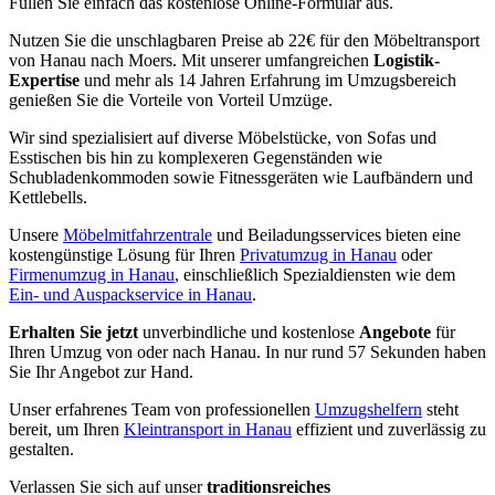
Füllen Sie einfach das kostenlose Online-Formular aus.
Nutzen Sie die unschlagbaren Preise ab 22€ für den Möbeltransport
von Hanau nach Moers. Mit unserer umfangreichen
Logistik-
Expertise
und mehr als 14 Jahren Erfahrung im Umzugsbereich
genießen Sie die Vorteile von Vorteil Umzüge.
Wir sind spezialisiert auf diverse Möbelstücke, von Sofas und
Esstischen bis hin zu komplexeren Gegenständen wie
Schubladenkommoden sowie Fitnessgeräten wie Laufbändern und
Kettlebells.
Unsere
Möbelmitfahrzentrale
und Beiladungsservices bieten eine
kostengünstige Lösung für Ihren
Privatumzug in Hanau
oder
Firmenumzug in Hanau
, einschließlich Spezialdiensten wie dem
Ein- und Auspackservice in Hanau
.
Erhalten Sie jetzt
unverbindliche und kostenlose
Angebote
für
Ihren Umzug von oder nach Hanau. In nur rund 57 Sekunden haben
Sie Ihr Angebot zur Hand.
Unser erfahrenes Team von professionellen
Umzugshelfern
steht
bereit, um Ihren
Kleintransport in Hanau
effizient und zuverlässig zu
gestalten.
Verlassen Sie sich auf unser
traditionsreiches