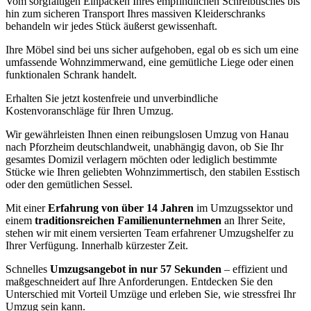
Vom sorgfältigen Einpacken Ihres empfindlichen Schreibtisches bis
hin zum sicheren Transport Ihres massiven Kleiderschranks
behandeln wir jedes Stück äußerst gewissenhaft.
Ihre Möbel sind bei uns sicher aufgehoben, egal ob es sich um eine
umfassende Wohnzimmerwand, eine gemütliche Liege oder einen
funktionalen Schrank handelt.
Erhalten Sie jetzt kostenfreie und unverbindliche
Kostenvoranschläge für Ihren Umzug.
Wir gewährleisten Ihnen einen reibungslosen Umzug von Hanau
nach Pforzheim deutschlandweit, unabhängig davon, ob Sie Ihr
gesamtes Domizil verlagern möchten oder lediglich bestimmte
Stücke wie Ihren geliebten Wohnzimmertisch, den stabilen Esstisch
oder den gemütlichen Sessel.
Mit einer
Erfahrung von über 14 Jahren
im Umzugssektor und
einem
traditionsreichen Familienunternehmen
an Ihrer Seite,
stehen wir mit einem versierten Team erfahrener Umzugshelfer zu
Ihrer Verfügung. Innerhalb kürzester Zeit.
Schnelles
Umzugsangebot in nur 57 Sekunden
– effizient und
maßgeschneidert auf Ihre Anforderungen. Entdecken Sie den
Unterschied mit Vorteil Umzüge und erleben Sie, wie stressfrei Ihr
Umzug sein kann.